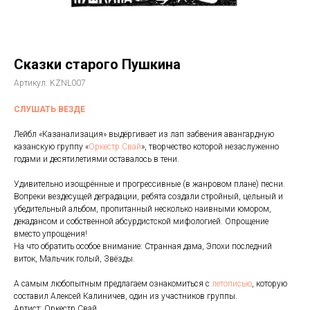
Сказки старого Пушкина
Артикул:
KZNL007
СЛУШАТЬ ВЕЗДЕ
Лейбл «Казанализация» выдёргивает из лап забвения авангардную
казанскую группу «
Оркестр Свай
», творчество которой незаслуженно
годами и десятилетиями оставалось в тени.
Удивительно изощрённые и прогрессивные (в жанровом плане) песни.
Вопреки вездесущей деградации, ребята создали стройный, цельный и
убедительный альбом, пропитанный несколько наивными юмором,
декадансом и собственной абсурдистской мифологией. Опрощение
вместо упрощения!
На что обратить особое внимание: Странная дама, Эпохи последний
виток, Мальчик голый, Звёзды.
А самым любопытным предлагаем ознакомиться с
летописью
, которую
составил Алексей Калиничев, один из участников группы.
Артист: Оркестр Свай