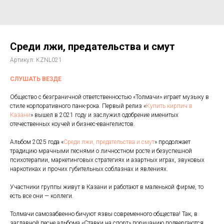
Среди лжи, предательства и смут
Артикул:
KZNL021
СЛУШАТЬ ВЕЗДЕ
Общество с безграничной ответственностью «Толмачи» играет музыку в
стиле корпоративного панк-рока. Первый релиз «
Купить кирпич в
Казани
» вышел в 2021 году и заслужил одобрение именитых
отечественных коучей и бизнес-евангелистов.
Альбом 2025 года «
Среди лжи, предательства и смут
» продолжает
традицию мрачными песнями о личностном росте и безуспешной
психотерапии, маркетинговых стратегиях и азартных играх, звуковых
наркотиках и прочих губительных соблазнах и явлениях.
Участники группы живут в Казани и работают в маленькой фирме, то
есть все они — коллеги.
Толмачи самозабвенно бичуют язвы современного общества! Так, в
заглавной песне альбома «Ставки на спорт» порицанию подвергаются